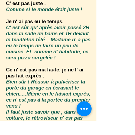
C' est pas juste .
Comme si le monde était juste !
Je n' ai pas eu le temps.
C' est sûr qu' après avoir passé 2H
dans la salle de bains et 1H devant
le feuilleton télé....Madame n' a pas
eu le temps de faire un peu de
cuisine. Et, comme d' habitude, ce
sera pizza surgelée !
Ce n' est pas ma faute, je ne l' ai
pas fait exprès .
Bien sûr ! Réussir à pulvériser la
porte du garage en écrasant le
chien.....Même en le faisant exprès,
ce n' est pas à la portée du premier
venu !
Il faut juste savoir que , dans une
voiture, le rétroviseur n' est pas
destiné à se maquiller ou à se
passer du fond de teint.....