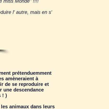
e miss Monde" !!!!
ire l' autre, mais en s'
niment prétenduemment
les amèneraient à
r de se reproduire et
rer une descendance
 ! )
les animaux dans leurs