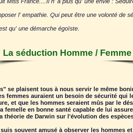
iss France....Il n' a plus qu' une envie : Séduir
ser l' empathie. Qui peut être une volonté de sédu
est qu' une démarche égoïste.
La séduction Homme / Femme
s" se plaisent tous à nous servir le même bo
 les femmes auraient un besoin de sécurité qui 
ure, et que les hommes seraient mûs par le dési
 la femelle en bonne santé capable de lui assu
a théorie de Darwin sur l'évolution des espèces
uis souvent amusé à observer les hommes et 