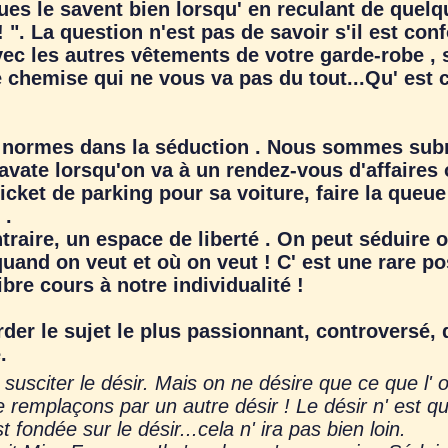
 le savent bien lorsqu' en reculant de quelqu
". La question n'est pas de savoir s'il est confo
 avec les autres vêtements de votre garde-robe , s'
te chemise qui ne vous va pas du tout...Qu' est
 normes dans la séduction . Nous sommes sub
avate lorsqu'on va à un rendez-vous d'affaires
ticket de parking pour sa voiture, faire la que
 .
ire, un espace de liberté . On peut séduire ou
quand on veut et où on veut ! C' est une rare po
bre cours à notre individualité !
r le sujet le plus passionnant, controversé, 
.
usciter le désir. Mais on ne désire que ce que l' o
e remplaçons par un autre désir ! Le désir n' est qu'
ondée sur le désir...cela n' ira pas bien loin.