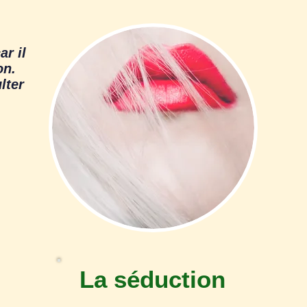
r il
on.
lter
La séduction