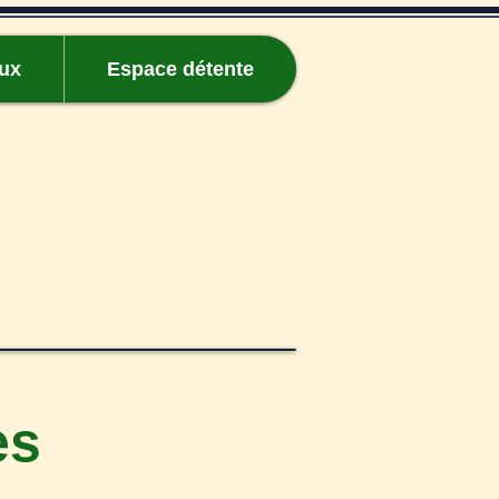
eux
Espace détente
es