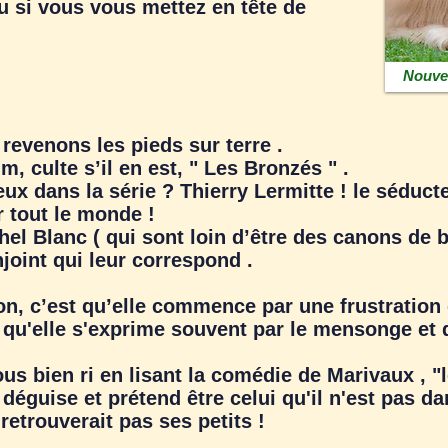
 si vous vous mettez en tête de
Nouvea
venons les pieds sur terre .
 culte s’il en est, " Les Bronzés " .
 dans la série ? Thierry Lermitte ! le séduct
r tout le monde !
l Blanc ( qui sont loin d’être des canons de 
njoint qui leur correspond .
on, c’est qu’elle commence par une frustration
qu'elle s'exprime souvent par le mensonge et q
s bien ri en lisant la comédie de Marivaux , "l
déguise et prétend être celui qu'il n'est pas d
retrouverait pas ses petits !