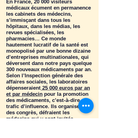
En France, 20 000 visiteurs
médicaux écument en permanence
les cabinets des médecins,
s’immisçant dans tous les
hôpitaux, dans les médias, les
revues spécialisées, les
pharmacies… Ce monde
hautement lucratif de la santé est
monopolisé par une bonne dizaine
d’entreprises multinationales, qui
déversent dans notre pays quelque
300 nouveaux médicaments par an.
Selon l’Inspection générale des
affaires sociales, les laboratoires
dépenseraient
25 000 euros par an
et par médecin
pour la promotion
des médicaments, c’est-à-dire en
trafic d’influence. Ils organisent
des congrès, défraient les
médecins qui y sont invités,
financent certains d’entre eux pour
gagner leur zèle, font courir des
bruits sur les vertus d’une