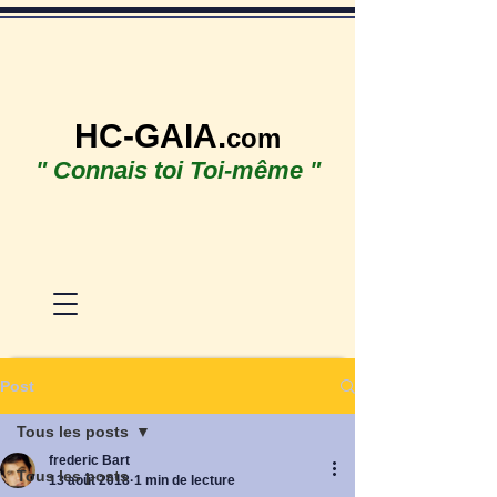
HC-GAIA.
com
" Connais toi Toi-même "
Post
Tous les posts
frederic Bart
Tous les posts
13 août 2018
1 min de lecture